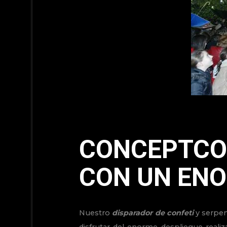
CONCEPTCOL
CON UN ENO
Nuestro
disparador de confeti
y serpent