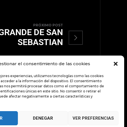
PRÓXIMO POST
GRANDE DE SAN
SEBASTIAN
estionar el consentimiento de las cookies
TOP
ejores experiencias, utilizamos tecnologías como las cookies
 acceder a la información del dispositivo. El consentimiento
ías nos permitirá procesar datos como el comportamiento de
entificaciones únicas en este sitio. No consentir o retirar el
ede afectar negativamente a ciertas características y
DE VUELTA A
Política de privacidad |
Aviso Legal |
Política de cookies
R
DENEGAR
VER PREFERENCIAS