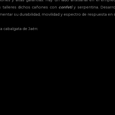
iones y altas garantías. Hay un lado artesanal en el emple
 talleres dichos cañones con
confeti
y serpentina. Desarro
umentar su durabilidad, movilidad y espectro de respuesta en
a cabalgata de Jaén: