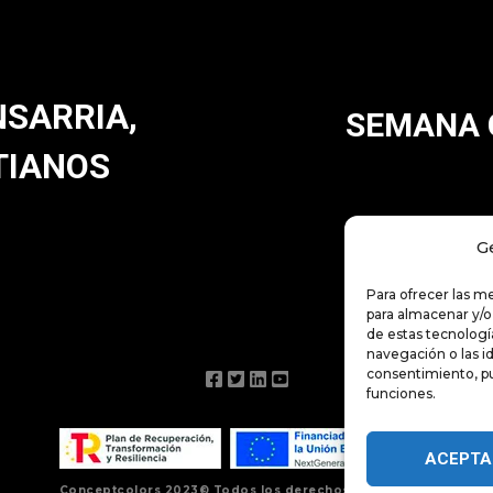
NSARRIA,
SEMANA 
TIANOS
G
Para ofrecer las m
para almacenar y/o
de estas tecnolog
navegación o las id
consentimiento, pu
funciones.
ACEPTA
Conceptcolors 2023© Todos los derechos reservados.