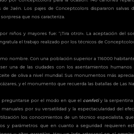
zado por Conceptcolors para la ocasión: 140 cañones reparti
s de Jaén. Los pajes de Conceptcolors dispararon salvas 
 sorpresa que nos caracteriza.
por niños y mayores fue: “¡Tira otro!». La aceptación del so
ngratula el trabajo realizado por los técnicos de Conceptcol
 mismo nombre. Con una población superior a 116000 habitante
de ser una de las ciudades con los asentamientos humanos
ceite de oliva a nivel mundial. Sus monumentos más apreciad
alcázares, y el monumento que recuerda las batallas de Las Na
a a preguntarse por el modo en que el
confeti
y la serpentin
 manuales por su versatilidad y la espectacularidad del efe
tilización los conocimientos de un técnico especialista, q
os y parámetros que en cuanto a seguridad requieren est