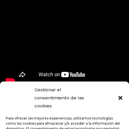
Gestionar el
consentimiento de las
cookies
PRÓXIMO POST
POST ANTERIOR
CONFETI Y
SEMANA GRANDE
SERPENTINAS:
Para ofrecer las mejores experiencias, utilizamos tecnologías
DE SAN
CHUPINAZO SAN
como las cookies para almacenar y/o acceder a la información del
SEBASTIAN
FERMIN 2010
dispositivo. El consentimiento de estas tecnologías nos permitirá