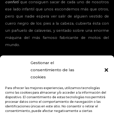
confeti
que consiguen sacar de cada uno de nosotros
ese lado infantil que unos escondemos más que otros,
pero que nadie espera ver salir de alguien vestido de
cuero negro de los pies a la cabeza, cubierta ésta con
un pañuelo de calaveras, y sentado sobre una enorme
máquina del más famoso fabricante de motos del
mundo.
Gestionar el
consentimiento de las
cookies
POST ANTERIOR
PREMIOS DE LA
PRÓXIMO POST
Para ofrecer las mejores experiencias, utilizamos tecnologías
MUSICA EN
EL ARREBATO
como las cookies para almacenar y/o acceder a la información del
CORDOBA
dispositivo. El consentimiento de estas tecnologías nos permitirá
procesar datos como el comportamiento de navegación o las
identificaciones únicas en este sitio. No consentir o retirar el
consentimiento, puede afectar negativamente a ciertas